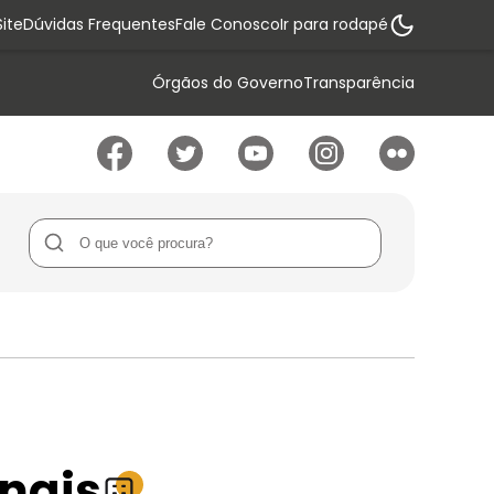
ite
Dúvidas Frequentes
Fale Conosco
Ir para rodapé
Órgãos do Governo
Transparência
nais