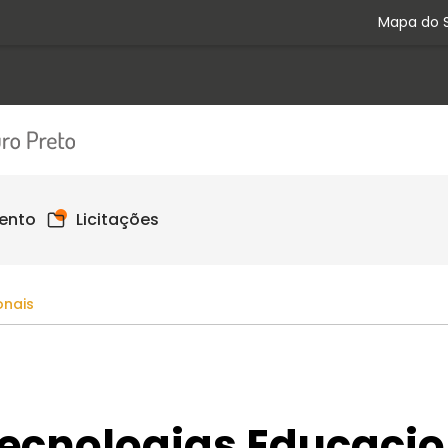
Mapa do S
ento
Licitações
onais
Tecnologias Educacio